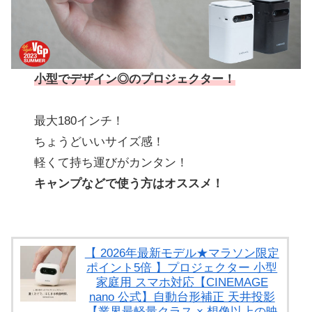
小型でデザイン◎のプロジェクター！
最大180インチ！
ちょうどいいサイズ感！
軽くて持ち運びがカンタン！
キャンプなどで使う方はオススメ！
【 2026年最新モデル★マラソン限定
ポイント5倍 】プロジェクター 小型
家庭用 スマホ対応【CINEMAGE
nano 公式】自動台形補正 天井投影
【業界最軽量クラス × 想像以上の映