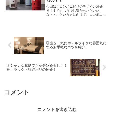
るの？？
今回は！コンポニビリのデザイン超好
き！！でももう少し安かったらいい
な・・。という方に向けて、コンポニビ
リのリプロダクト家具を紹介します！コ
ンポニビリとは？Kartell（カルテル）と
いうブランドのチェストです。Kartellは
イタリアのイン...
寝室を一気にホテルライクな雰囲気に
するお手軽なコツを紹介！
オシャレな収納でキッチンを美しく！
棚・ラック・収納用品の紹介！
コメント
コメントを書き込む