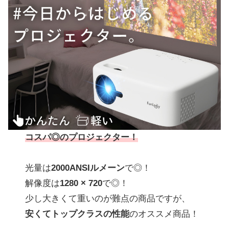
コスパ◎のプロジェクター！
光量は
2000ANSIルメーン
で◎！
解像度は
1280 × 720
で◎！
少し大きくて重いのが難点の商品ですが、
安くてトップクラスの性能
のオススメ商品！