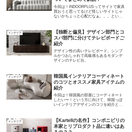
今回は！INDOORPLUSってサイトで家具
買おうと思ってるけど怪しいサイトじゃ
ないかちょっと心配だなぁ。。。という
方に向けて、INDOORPLUSについて解説
しようと思います！と一緒にオススメの
商品も紹介していきたいと思います！
【独断と偏見】デザイン部門とコ
インテリア
INDOO...
スパ部門に分けてテレビボードご
紹介
デザイン性の高いテレビボード。シンプ
ルかつおしゃれで高級感もあるモダンデ
ザインのテレビ台。
韓国風インテリアコーディネート
インテリア
のコツとオススメ家具アイテムの
紹介
今回は！韓国風の部屋にコーディネート
したい〜！という方に向けて、韓国っぽ
いインテリアデザインのコツを紹介とオ
ススメ家具やアイテムも一緒にご紹介し
ます！部屋づくりのポイント【1】 ホワ
イト・ベージュ基調【2】 四角より丸型
【Kartellの名作】コンポニビリの
インテリア
【3】 雑貨アイテム...
本家とリプロダクト品に違いはあ