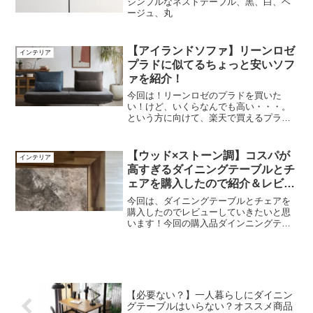
シンプルなネストテーブル、黒、白、ベ
ージュ、丸
【アイランドソファ】リーンロゼ
インテリア
プラドに似てるちょっと安いソフ
ァを紹介！
今回は！リーンロゼのプラドを買いた
い！けど、いくらなんでも高い・・・。
という方に向けて、楽天で買えるプラド
に似ている商品を紹介します！ロゼプラ
ドとは？ligne roset（リーン・ロゼ）とい
うブランドのベストセラーソファの1つで
【ウッド×ストーン調】コスパが
インテリア
す。人の生...
高すぎるダイニングテーブルとチ
ェアを購入したので紹介＆レビュ
ー！
今回は、ダイニングテーブルとチェアを
購入したのでレビューしていきたいと思
います！今回の購入品ダインニングテー
ブルダイニングテーブルは”MANABE
NET SHOP”というショップで購入しまし
た！ウッドとストーン調の組み合わせが
可愛いダイニ...
【必要ない？】一人暮らしにダイニン
グテーブルはいらない？オススメ商品