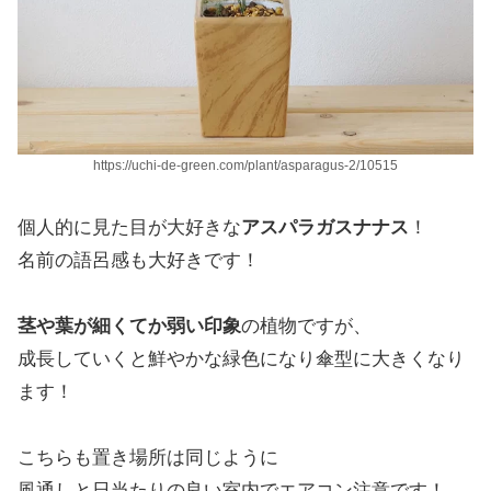
https://uchi-de-green.com/plant/asparagus-2/10515
個人的に見た目が大好きな
アスパラガスナナス
！
名前の語呂感も大好きです！
茎や葉が細くてか弱い印象
の植物ですが、
成長していくと鮮やかな緑色になり傘型に大きくなり
ます！
こちらも置き場所は同じように
風通しと日当たりの良い室内でエアコン注意です！