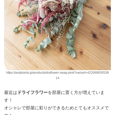
https://andplants.jp/products/dryflower-swag-pink?variant=422068830538
14
最近は
ドライフラワー
を部屋に置く方が増えていま
す！
オシャレで部屋に彩りができるためとてもオススメで