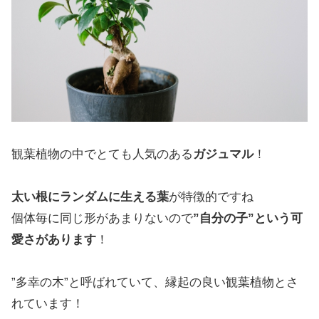
観葉植物の中でとても人気のある
ガジュマル
！
太い根にランダムに生える葉
が特徴的ですね
個体毎に同じ形があまりないので
”自分の子”という可
愛さがあります
！
”多幸の木”と呼ばれていて、縁起の良い観葉植物とさ
れています！