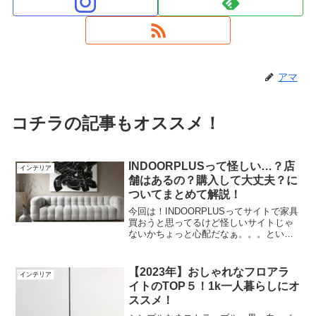
アマ
コチラの記事もオススメ！
INDOORPLUSって怪しい…？店
インテリア
舗はあるの？購入して大丈夫？に
ついてまとめて解説！
今回は！INDOORPLUSってサイトで家具
買おうと思ってるけど怪しいサイトじゃ
ないかちょっと心配だなぁ。。。という
方に向けて、INDOORPLUSについて解説
しようと思います！と一緒にオススメの
商品も紹介していきたいと思います！
【2023年】おしゃれなフロアラ
インテリア
INDOO...
イトのTOP５！1k一人暮らしにオ
ススメ！