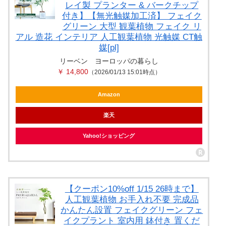
レイ製 プランター & バークチップ
付き】【無光触媒加工済】 フェイク
グリーン 大型 観葉植物 フェイク リ
アル 造花 インテリア 人工観葉植物 光触媒 CT触
媒[pl]
リーベン ヨーロッパの暮らし
￥ 14,800
（2026/01/13 15:01時点）
Amazon
楽天
Yahoo!ショッピング
【クーポン10%off 1/15 26時まで】
人工観葉植物 お手入れ不要 完成品
かんたん設置 フェイクグリーン フェ
イクプラント 室内用 鉢付き 置くだ