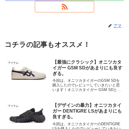
アマ
コチラの記事もオススメ！
【最強にクラシック】オニツカタ
アイテム
イガー GSM SDがあまりにも良す
ぎる。
今回は、オニツカタイガーのGSM SDを
購入したのでレビューしていきたいと思
います！オニツカタイガー GSM SDと
は？”オニツカタイガー”というブランドが
出しているスニーカーです！GSMという
定番モデルがベースになっていてアップ
【デザインの暴力】オニツカタイ
アイテム
デートされ...
ガー DENTIGRE LSがあまりにも
良すぎる。
今回は、オニツカタイガーのDENTIGRE
LSを購入したのでレビューしていきたい