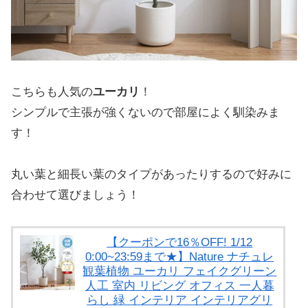
こちらも人気の
ユーカリ
！
シンプルで主張が強くないので部屋によく馴染みま
す！
丸い葉と細長い葉のタイプがあったりするので好みに
合わせて選びましょう！
【クーポンで16％OFF! 1/12
0:00~23:59まで★】Nature ナチュレ
観葉植物 ユーカリ フェイクグリーン
人工 室内 リビング オフィス 一人暮
らし 緑 インテリア インテリアグリ