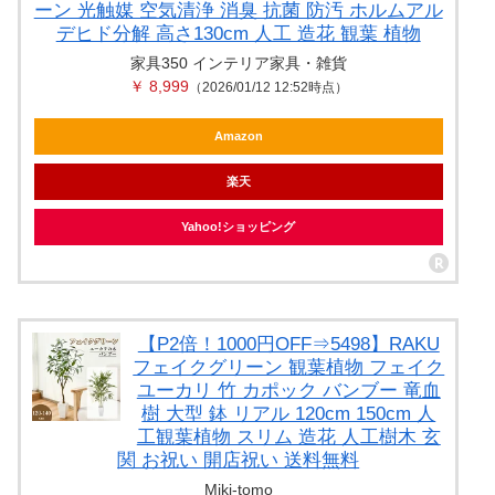
ーン 光触媒 空気清浄 消臭 抗菌 防汚 ホルムアル
デヒド分解 高さ130cm 人工 造花 観葉 植物
家具350 インテリア家具・雑貨
￥ 8,999
（2026/01/12 12:52時点）
Amazon
楽天
Yahoo!ショッピング
【P2倍！1000円OFF⇒5498】RAKU
フェイクグリーン 観葉植物 フェイク
ユーカリ 竹 カポック バンブー 竜血
樹 大型 鉢 リアル 120cm 150cm 人
工観葉植物 スリム 造花 人工樹木 玄
関 お祝い 開店祝い 送料無料
Miki-tomo