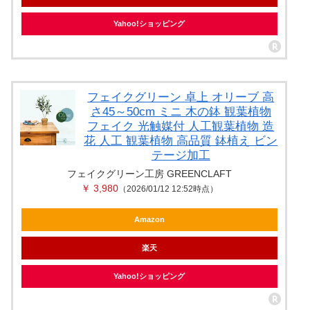
Yahoo!ショッピング
フェイクグリーン 卓上 オリーブ 高
さ45～50cm ミニ 木の鉢 観葉植物
フェイク 光触媒付 人工観葉植物 造
花 人工 観葉植物 高品質 鉢植え ビン
テージ加工
フェイクグリーン工房 GREENCLAFT
￥ 3,980
（2026/01/12 12:52時点）
Amazon
楽天
Yahoo!ショッピング