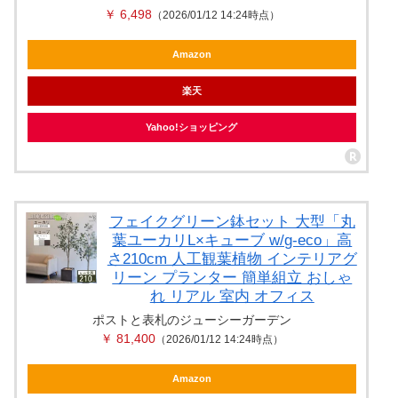
￥ 6,498
（2026/01/12 14:24時点）
Amazon
楽天
Yahoo!ショッピング
フェイクグリーン鉢セット 大型「丸
葉ユーカリL×キューブ w/g-eco」高
さ210cm 人工観葉植物 インテリアグ
リーン プランター 簡単組立 おしゃ
れ リアル 室内 オフィス
ポストと表札のジューシーガーデン
￥ 81,400
（2026/01/12 14:24時点）
Amazon