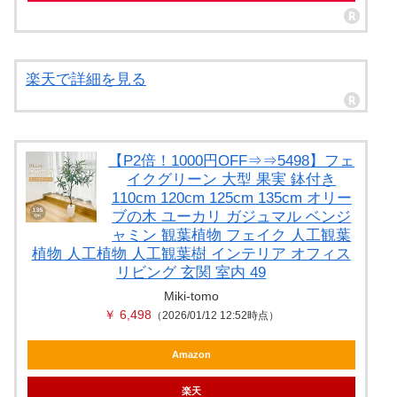
楽天で詳細を見る
【P2倍！1000円OFF⇒⇒5498】フェ
イクグリーン 大型 果実 鉢付き
110cm 120cm 125cm 135cm オリー
ブの木 ユーカリ ガジュマル ベンジ
ャミン 観葉植物 フェイク 人工観葉
植物 人工植物 人工観葉樹 インテリア オフィス
リビング 玄関 室内 49
Miki-tomo
￥ 6,498
（2026/01/12 12:52時点）
Amazon
楽天