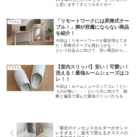
と思います！オニツカタイガー
DENTIGRE LSとは？”オニツカタイガ
ー”というブランドが出しているスニーカ
ーです！立体的なオニツカタイガースト
「リモートワークには昇降式テー
アイテム
ライプのデ...
ブル！」脚が邪魔にならない商品
を紹介！
今回は！リモートワークが最近増えてき
た！昇降式テーブル買おうかな・・・？
という社会人に向けて、安い商品から人
気の商品まで紹介します！昇降式テーブ
ルの種類昇降式テーブルには実は2種類あ
ります！ ・電動式テーブル ・ガス式
【室内スリッパ】安い！可愛い！
アイテム
テーブル今回は電動式と...
洗える！最強ルームシューズはコ
レ！！
今回は！ルームシューズってコレ！とい
うのが無い・・・という方に向けて、独
断と偏見で選んだ最強スリッパたちを紹
介します！スリッパを選ぶポイント
は？・ 価格帯 → 3000円以下か？・
デザイン → 安っぽくないか？・ 機能
性 → 洗濯でき...
「最近のインセンスホルダーがオシャ
レすぎる！」楽天で買えるオススメの